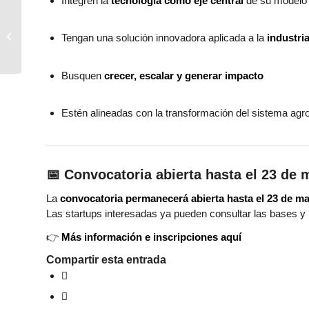
Integren la
tecnología como eje central
de su modelo 
Todo lo que necesitas
saber sobre el Madrid
Tengan una solución innovadora aplicada a la
industri
Food Innovation Hub
Busquen
crecer, escalar y generar impacto
Estén alineadas con la transformación del sistema agro
📅 Convocatoria abierta hasta el 23 de 
La
convocatoria permanecerá abierta hasta el 23 de m
Las startups interesadas ya pueden consultar las bases y 
👉
Más información e inscripciones
aquí
Compartir esta entrada