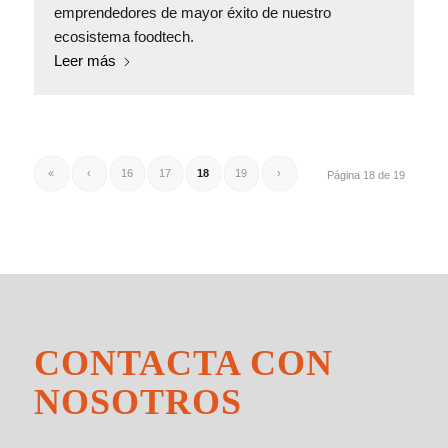
emprendedores de mayor éxito de nuestro
ecosistema foodtech.
Leer más
«
‹
16
17
18
19
›
Página 18 de 19
CONTACTA CON
NOSOTROS